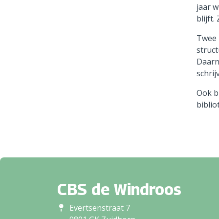
jaar w
blijft
Twee 
struct
Daarna
schri
Ook bu
biblio
CBS de Windroos
Evertsenstraat 7