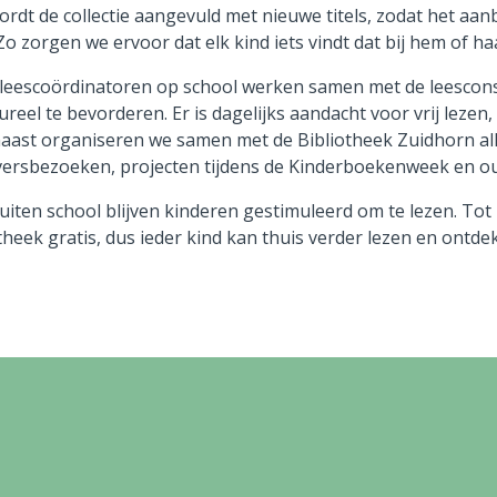
ordt de collectie aangevuld met nieuwe titels, zodat het aan
. Zo zorgen we ervoor dat elk kind iets vindt dat bij hem of ha
leescoördinatoren op school werken samen met de leesconsu
ureel te bevorderen. Er is dagelijks aandacht voor vrij leze
ast organiseren we samen met de Bibliotheek Zuidhorn allerl
jversbezoeken, projecten tijdens de Kinderboekenweek en ou
iten school blijven kinderen gestimuleerd om te lezen. Tot 
theek gratis, dus ieder kind kan thuis verder lezen en ontdek