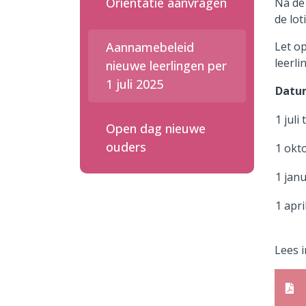
Oriëntatie aanvragen
Na de
de lot
Aannamebeleid
Let op
leerl
nieuwe leerlingen per
1 juli 2025
Dat
1 jul
Open dag nieuwe
ouders
1 okt
1 jan
1 apri
Lees i