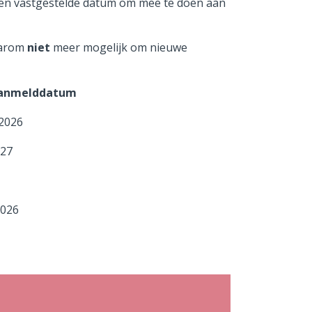
een vastgestelde datum om mee te doen aan
aarom
niet
meer mogelijk om nieuwe
ke aanmelddatum
2026
027
2026