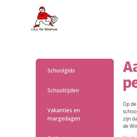
Home
Onze school
A
Schoolgids
Ons onderwijs
pe
Praktische informatie
Schooltijden
Quadraten
Op de 
Vakanties en
schoo
Contact
margedagen
zijn d
de Win