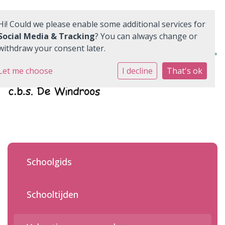
Hi! Could we please enable some additional services for
Social Media & Tracking
? You can always change or
withdraw your consent later.
Home
Let me choose
I decline
That's ok
Onze school
Ons onderwijs
Praktische informatie
Schoolgids
Quadraten
Contact
Schooltijden